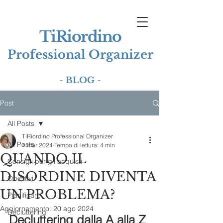
TiRiordino
Professional Organizer
-
BLOG
-
Post
All Posts
TiRiordino Professional Organizer
All Posts
1 mar 2024
Tempo di lettura: 4 min
QUANDO IL
Consigli per gli acquisti
DISORDINE DIVENTA
Obiettivi
UN PROBLEMA?
Pianificare
Aggiornamento:
20 ago 2024
Decluttering
Decluttering dalla A alla Z 