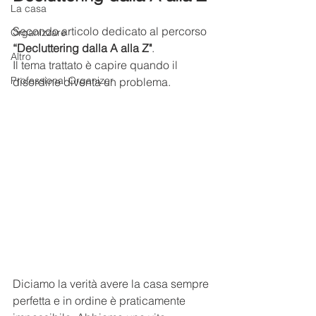
La casa
Secondo articolo dedicato al percorso 
Organizzare
“Decluttering dalla A alla Z"
.
Altro
Il tema trattato è capire quando il 
Professional Organizer
disordine diventa un problema.
Diciamo la verità avere la casa sempre 
perfetta e in ordine è praticamente 