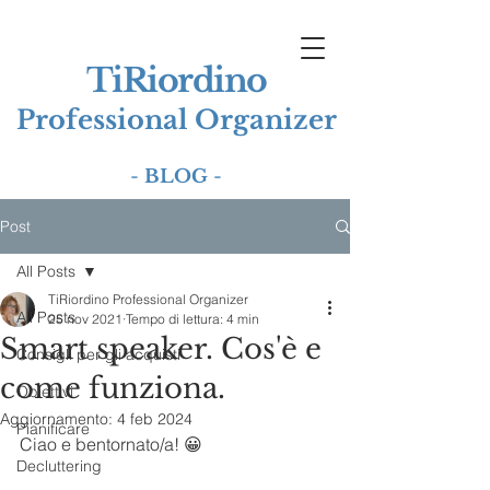
TiRiordino
Professional Organizer
-
BLOG
-
Post
All Posts
TiRiordino Professional Organizer
All Posts
25 nov 2021
Tempo di lettura: 4 min
Smart speaker. Cos'è e
Consigli per gli acquisti
come funziona.
Obiettivi
Aggiornamento:
4 feb 2024
Pianificare
Ciao e bentornato/a! 😀
Decluttering