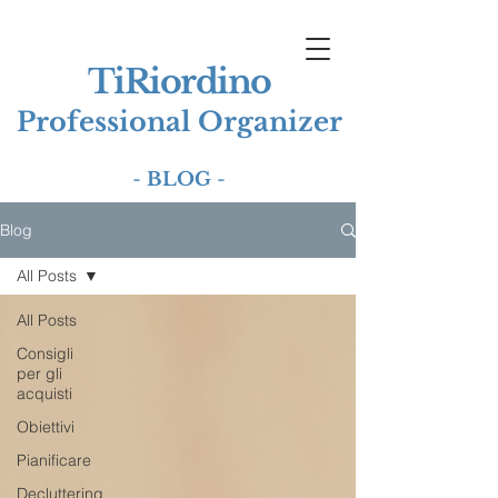
TiRiordino
Professional Organizer
-
BLOG
-
Blog
All Posts
All Posts
Consigli
per gli
acquisti
Obiettivi
Pianificare
Decluttering