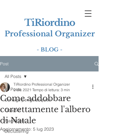
TiRiordino
Professional Organizer
-
BLOG
-
Post
All Posts
TiRiordino Professional Organizer
All Posts
2 dic 2021
Tempo di lettura: 3 min
Come addobbare
Consigli per gli acquisti
correttamente l'albero
Obiettivi
di Natale
Pianificare
Aggiornamento:
5 lug 2023
Decluttering