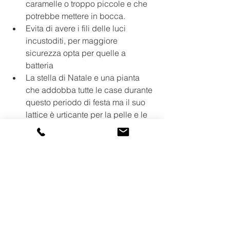
caramelle o troppo piccole e che 
potrebbe mettere in bocca. 
Evita di avere i fili delle luci 
incustoditi, per maggiore 
sicurezza opta per quelle a 
batteria
La stella di Natale e una pianta 
che addobba tutte le case durante 
questo periodo di festa ma i
l suo 
lattice è urticante per la pelle e le 
mucose ed è tossico se ingerito 
tienila, dunque lontana dai 
bambini.
Ricordati sempre di spegnere le 
luci prima di uscire o andare a 
dormire.