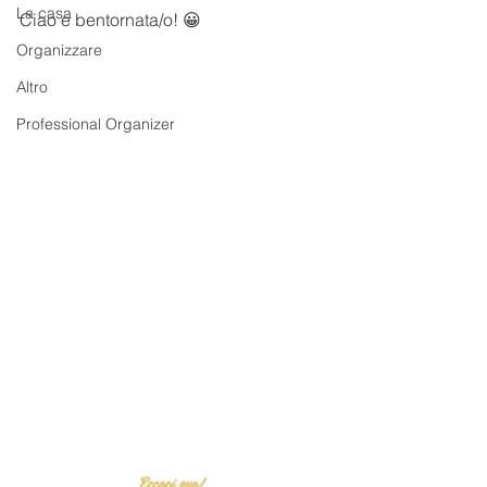
La casa
Ciao e bentornata/o! 😀
Organizzare
Altro
Professional Organizer
Eccoci qua! 