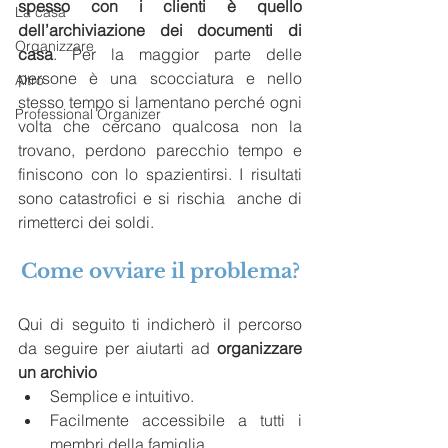
spesso con i clienti è quello 
La casa
dell’archiviazione dei documenti di 
Organizzare
casa
. Per la maggior parte delle 
persone è una scocciatura e nello 
Altro
stesso tempo si lamentano perché ogni 
Professional Organizer
volta che cercano qualcosa non la 
trovano, perdono parecchio tempo e 
finiscono con lo spazientirsi. I risultati 
sono catastrofici e si rischia  anche di 
rimetterci dei soldi.
Come ovviare il problema?
Qui di seguito ti indicherò il percorso 
da seguire per aiutarti ad 
organizzare 
un archivio
Semplice e intuitivo.
Facilmente accessibile a tutti i 
membri della famiglia.