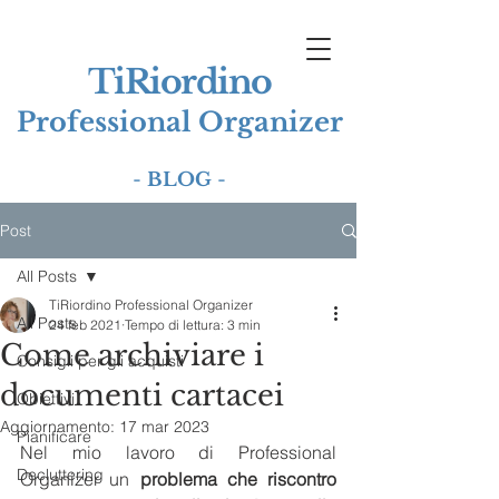
TiRiordino
Professional Organizer
-
BLOG
-
Post
All Posts
TiRiordino Professional Organizer
All Posts
24 feb 2021
Tempo di lettura: 3 min
Come archiviare i
Consigli per gli acquisti
documenti cartacei
Obiettivi
Aggiornamento:
17 mar 2023
Pianificare
Nel mio lavoro di Professional 
Decluttering
Organizer un 
problema che riscontro 