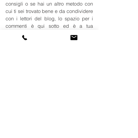
consigli o se hai un altro metodo con 
cui ti sei trovato bene e da condividere 
con i lettori del blog, lo spazio per i 
commenti è qui sotto ed è a tua 
disposizione.
Prossimamente parlerò di come 
archiviare i documenti in digitale, se 
non vuoi perderti nessun 
aggiornamento ti invito a 
iscriverti al  
blog
 e ti aspetto anche sulle mie 
pagine 
Facebook
 e 
Instagram
.