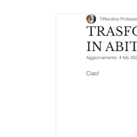
TiRiordino Profess
Professional Organizer
TRASF
IN ABI
Aggiornamento:
4 feb 20
Ciao!