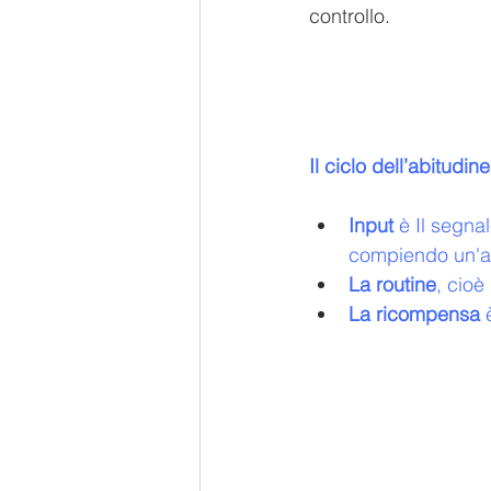
controllo. 
Il ciclo dell’abitudin
Input
 è Il segna
compiendo un'a
La routine
, cioè
La ricompensa
 