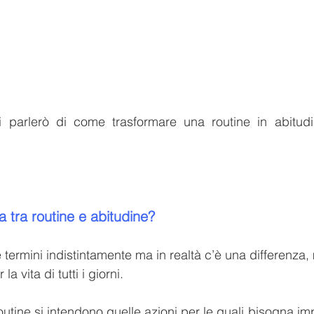
ti parlerò di come trasformare una routine in abitud
a tra routine e abitudine?
ermini indistintamente ma in realtà c’è una differenza, m
 vita di tutti i giorni.
utine si intendono quelle azioni per le quali bisogna im