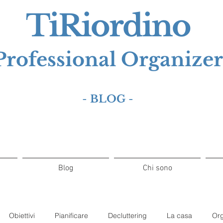
TiRiordino
Professional Organizer
-
BLOG
-
Blog
Chi sono
Obiettivi
Pianificare
Decluttering
La casa
Org