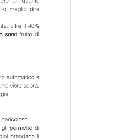
iere … quanto 
 o meglio dire 
, oltre il 40% 
n sono
 frutto di 
mo automatico e 
mo visto sopra, 
gie. 
 pericoloso. 
gli permette di 
ini prendano il 