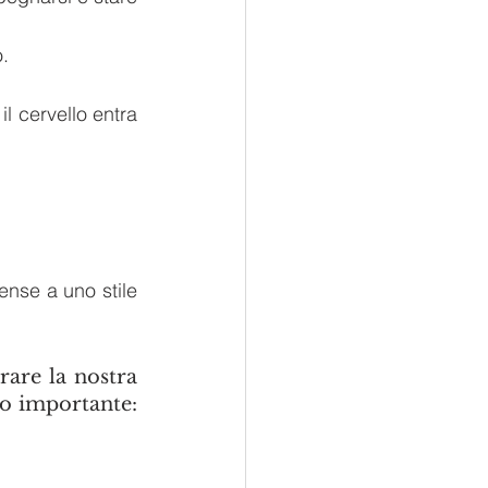
o.
l cervello entra 
nse a uno stile 
are la nostra 
o importante: 