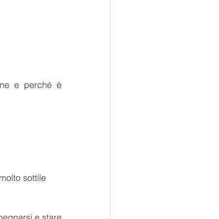
ine e perché è 
olto sottile 
pegnarsi e stare 