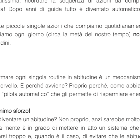
ltissima, ricordare la sequenza di azioni da comp
ia! Dopo anni di guida tutto è diventato automatico
te piccole singole azioni che compiamo quotidianamente
iamo ogni giorno (circa la metà del nostro tempo) 
no
dini.
ormare ogni singola routine in abitudine è un meccanis
cervello. E perché avviene? Proprio perché, come abbia
 il “pilota automatico” che gli permette di risparmiare ener
nimo sforzo! 
 diventare un’abitudine? Non proprio, anzi sarebbe molto
ra mente è in grado di mettere in atto un sistema che 
arsi troppo e, quando è il caso, di evitare che le abitud