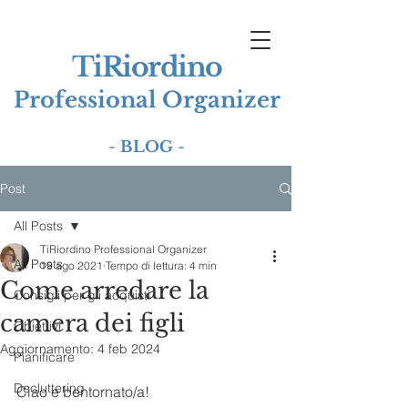
TiRiordino
Professional Organizer
-
BLOG
-
Post
All Posts
TiRiordino Professional Organizer
All Posts
19 ago 2021
Tempo di lettura: 4 min
Come arredare la
Consigli per gli acquisti
camera dei figli
Obiettivi
Aggiornamento:
4 feb 2024
Pianificare
Decluttering
Ciao e bentornato/a!