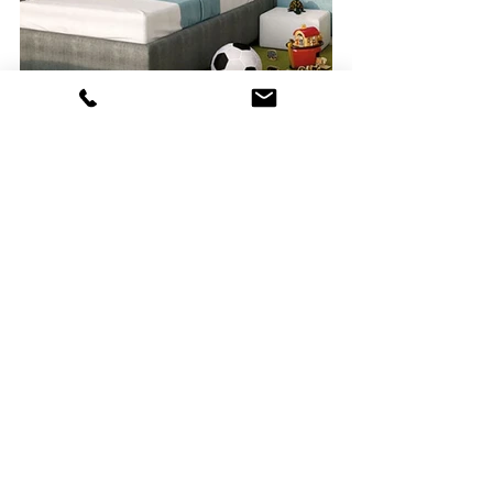
I figli grandi-gli adolescenti
 -  Quella 
che solo qualche anno fa era una 
cameretta adesso è il suo 
appartamento. Si è trasformata, è 
diventata multifunzionale, è un luogo 
intimo, i ragazzi rivendicano i proprio 
spazi e la propria privacy. Oltre a 
studiare coltiveranno sempre più degli 
hobbies, inviteranno amici e a volte 