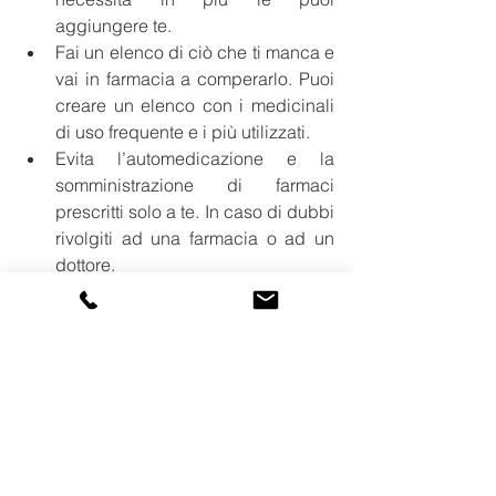
aggiungere te.
Fai un elenco di ciò che ti manca e 
vai in farmacia a comperarlo. Puoi 
creare un elenco con i medicinali 
di uso frequente e i più utilizzati.
Evita l’automedicazione e la 
somministrazione di farmaci 
prescritti solo a te. In caso di dubbi 
rivolgiti ad una farmacia o ad un 
dottore.
Per quando viaggi può essere utile 
avere un portapillole
in cui riporre 
tutti i medicinali da assumere 
giorno per giorno (esistono 
settimanali o anche mensili).
Una volta seguite queste operazioni il 
tuo armadio dei medicinali sarà sempre 