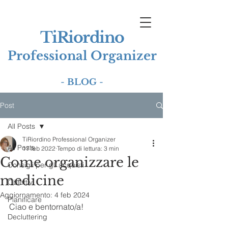
TiRiordino
Professional Organizer
-
BLOG
-
Post
All Posts
TiRiordino Professional Organizer
All Posts
17 feb 2022
Tempo di lettura: 3 min
Come organizzare le
Consigli per gli acquisti
medicine
Obiettivi
Aggiornamento:
4 feb 2024
Pianificare
Ciao e bentornato/a! 
Decluttering