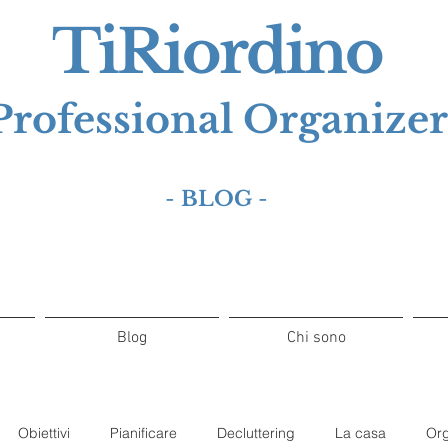
TiRiordino
Professional Organizer
-
BLOG
-
Blog
Chi sono
Obiettivi
Pianificare
Decluttering
La casa
Org