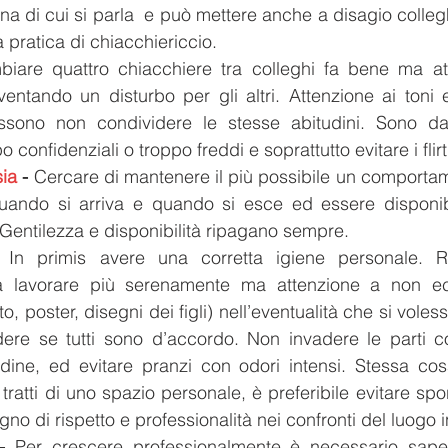
na di cui si parla  e può mettere anche a disagio colleghi
 pratica di chiacchiericcio.
iare quattro chiacchiere tra colleghi fa bene ma at
iventando un disturbo per gli altri. Attenzione ai toni e
sono non condividere le stesse abitudini. Sono da e
confidenziali o troppo freddi e soprattutto evitare i flirt
sia
 -
 Cercare di mantenere il più possibile un comporta
uando si arriva e quando si esce ed essere disponibili
à. Gentilezza e disponibilità ripagano sempre.
 In primis avere una corretta igiene personale. Ren
 a lavorare più serenamente ma attenzione a non ec
to, poster, disegni dei figli) nell’eventualità che si voles
ere se tutti sono d’accordo. Non invadere le parti com
rdine, ed evitare pranzi con odori intensi. Stessa cos
tratti di uno spazio personale, è preferibile evitare spo
o di rispetto e professionalità nei confronti del luogo in
-
 Per crescere professionalmente è necessario saper