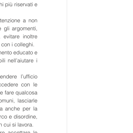
 più riservati e 
tenzione a non 
 gli argomenti, 
vitare inoltre 
 con i colleghi.
mento educato e 
 nell’aiutare i 
dere l’ufficio 
cedere con le 
se fare qualcosa 
uni, lasciarle 
a anche per la 
rco e disordine, 
 cui si lavora.
e accettare le 