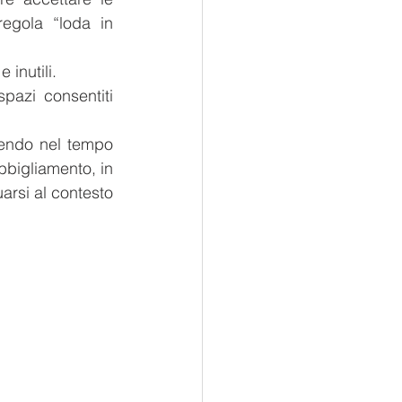
gola “loda in 
 inutili.
pazi consentiti 
lendo nel tempo 
bigliamento, in 
arsi al contesto 