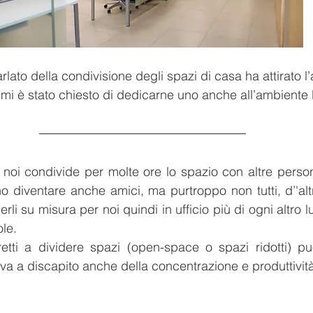
arlato della condivisione degli spazi di casa ha attirato l’
é mi è stato chiesto di dedicarne uno anche all’ambiente 
noi condivide per molte ore lo spazio con altre person
 diventare anche amici, ma purtroppo non tutti, d’'altr
li su misura per noi quindi in ufficio più di ogni altro
ole.
tretti a dividere spazi (open-space o spazi ridotti) p
va a discapito anche della concentrazione e produttività