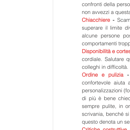
confronti della perso
non avvezzi a questa
Chiacchiere
 -
 Scamb
superare il limite d
alcune persone pos
comportamenti troppo 
Disponibilità e corte
cordiale. Salutare q
colleghi in difficolt
Ordine e pulizia
 -
confortevole aiuta
personalizzazioni (fo
di più è bene chied
sempre pulite, in o
scrivania, benché si 
questo denota un segn
Critiche costruttive
 