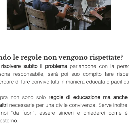
ndo le regole non vengono rispettate?
 
risolvere subito il problema
 parlandone con la person
ona responsabile, sarà poi suo compito fare rispett
cercare di fare convive tutti in maniera educata e pacifica
pra non sono solo r
egole di educazione ma anche 
ltri 
necessarie per una civile convivenza. Serve inoltre 
oi “da fuori”, essere sinceri e chiederci come è v
esterno.