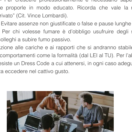
e proporle in modo educato. Ricorda che vale la re
privato” (Cit. Vince Lombardi).
 Evitare assenze non giustificate o false e pause lunghe e
 Per chi volesse fumare è d’obbligo usufruire degli s
colleghi a subire fumo passivo.
azione alle cariche e ai rapporti che si andranno stabi
omportamenti come la formalità (dal LEI al TU). Per l’ab
 esiste un Dress Code a cui attenersi, in ogni caso adegu
nza eccedere nel cattivo gusto.