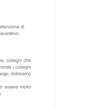
attenzione di 
lavorativo.
e, colleghi che 
onde i colleghi 
 luogo, dobbiamo 
uò essere molto 
.