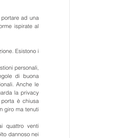
 portare ad una 
rme ispirate al 
one. Esistono i 
tioni personali, 
egole di buona 
onali. Anche le 
arda la privacy 
porta è chiusa 
n giro ma tenuti 
i quattro venti 
lto dannoso nei 