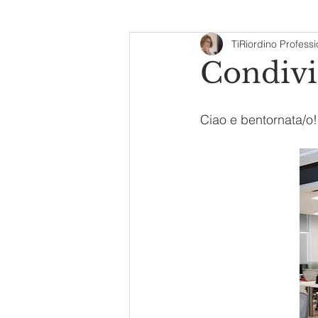
TiRiordino Profess
Professional Organizer
Condivid
Ciao e bentornata/o!