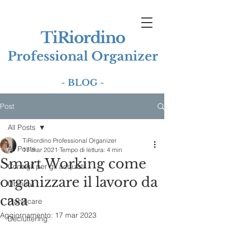
TiRiordino
Professional Organizer
-
BLOG
-
Post
All Posts
TiRiordino Professional Organizer
All Posts
17 mar 2021
Tempo di lettura: 4 min
Smart Working come
Consigli per gli acquisti
organizzare il lavoro da
Obiettivi
casa
Pianificare
Aggiornamento:
17 mar 2023
Decluttering