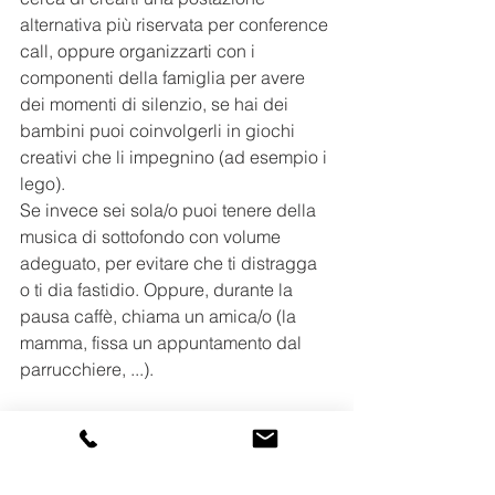
alternativa più riservata per conference 
call, oppure organizzarti con i 
componenti della famiglia per avere 
dei momenti di silenzio, se hai dei 
bambini puoi coinvolgerli in giochi 
creativi che li impegnino (ad esempio i 
lego).
Se invece sei sola/o puoi tenere della 
musica di sottofondo con volume 
adeguato, per evitare che ti distragga 
o ti dia fastidio. Oppure, durante la 
pausa caffè, chiama un amica/o (la 
mamma, fissa un appuntamento dal 
parrucchiere, ...).
Non tutti a casa abbiamo una 
sedia da 
ufficio
 con i supporti necessari per non 
affaticare il fisico. Quindi, se non vuoi 