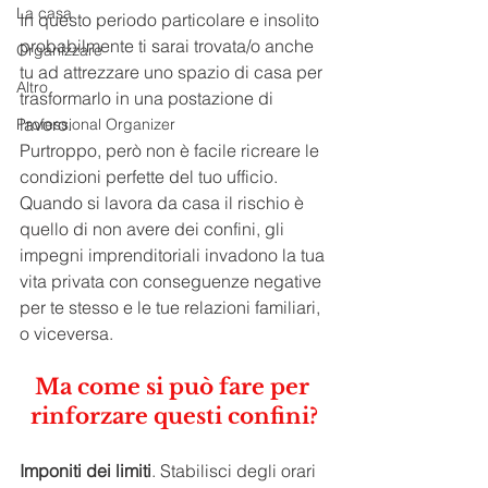
La casa
In questo periodo particolare e insolito 
probabilmente ti sarai trovata/o anche 
Organizzare
tu ad attrezzare uno spazio di casa per 
Altro
trasformarlo in una postazione di 
lavoro.
Professional Organizer
Purtroppo, però non è facile ricreare le 
condizioni perfette del tuo ufficio. 
Quando si lavora da casa il rischio è 
quello di non avere dei confini, gli 
impegni imprenditoriali invadono la tua 
vita privata con conseguenze negative 
per te stesso e le tue relazioni familiari, 
o viceversa.
Ma come si può fare per 
rinforzare questi confini?
Imponiti dei limiti
. Stabilisci degli orari 