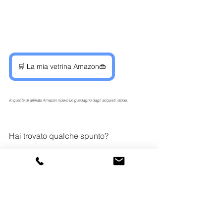
🛒 La mia vetrina Amazon👜
In qualità di affiliato Amazon ricevo un guadagno dagli acquisti idonei.
Hai trovato qualche spunto? 
Se hai trovato interessante il post ti 
invito ad 
iscriverti
 alla newsletter, ogni 
settimana troverai un nuovo argomento 
e tante soluzioni pratiche per imparare 
ad organizzarti.