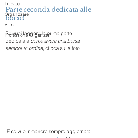
La casa
Parte seconda dedicata alle 
Organizzare
borse! 
Altro
Se vuoi leggere la prima parte 
Professional Organizer
dedicata a 
come avere una borsa 
sempre in ordine
, clicca sulla foto 
 E se vuoi rimanere sempre aggiornata 