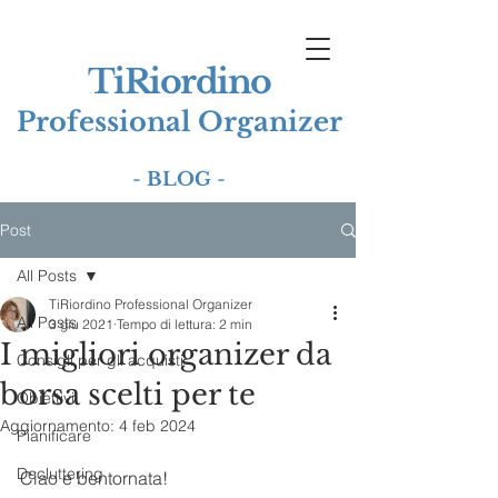
TiRiordino
Professional Organizer
-
BLOG
-
Post
All Posts
TiRiordino Professional Organizer
All Posts
3 giu 2021
Tempo di lettura: 2 min
I migliori organizer da
Consigli per gli acquisti
borsa scelti per te
Obiettivi
Aggiornamento:
4 feb 2024
Pianificare
Decluttering
Ciao e bentornata!